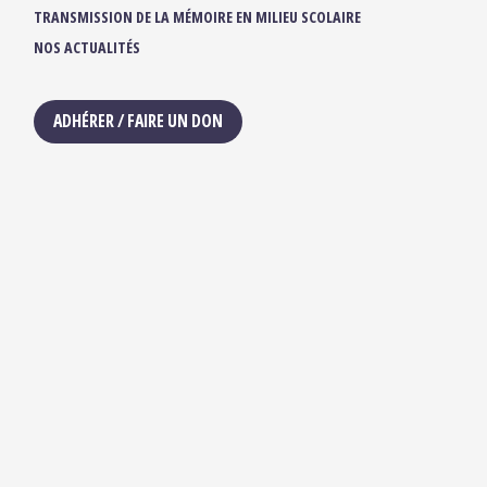
TRANSMISSION DE LA MÉMOIRE EN MILIEU SCOLAIRE
NOS ACTUALITÉS
ADHÉRER / FAIRE UN DON
NOUS SUIVRE :
IBUKA FRANCE
42, rue du Moulin de la Pointe
75013 Paris
contact@ibuka-france.org
HORAIRES D’OUVERTURE
Lundi au Vendredi
9h/12h30 – 13h30/18h