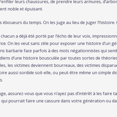
 D’enfiler leurs chaussures, de prendre leurs armures, d’arbor
ent noble et épuisant.
 éboueurs du temps. On les juge au lieu de juger l’histoire. C’
chacun a déjà été porté par l’écho de leur voix, impressionné
nce. On les veut sans zèle pour exposer une histoire d’un gé
sans barbarie face parfois à des mots négationnistes qui sem
diens d’une histoire bousculée par toutes sortes de théories
ôles, les victimes deviennent bourreaux, des victimes disparu
oire aussi sordide soit-elle, ou peut-être même un simple di
s.
nge, assurez-vous que vous n’ayez pas d’intérêt à les faire t
e qui pourrait faire une cassure dans votre génération ou da