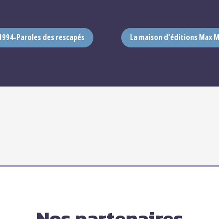
 1994-Paroles des rescapés
La maison d’éditions Max Mi
Nos partenaires