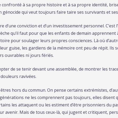
 confronté à sa propre histoire et à sa propre identité, bris
 génocide qui veut toujours faire taire ses survivants et se
ire d’une conviction et d’un investissement personnel. C’est 
 brèche qu’il faut pour que les enfants de demain apprennent à
istoire pour soulager leurs propres consciences. Là où d’autr
leur guise, les gardiens de la mémoire ont peu de répit. Ils 
s ouvrables ni jours fériés.
cepter de se tenir devant une assemblée, de montrer les trace
s douleurs ravivées.
êtres hors du commun. On pense certains extrémistes, d’autr
 générations ne les comprennent pas toujours, elles disent q
rtains les attaquent ou les estiment d’être prisonniers du pas
eur avenir. Mais de tous ceux-là, qui jugent et critiquent, p