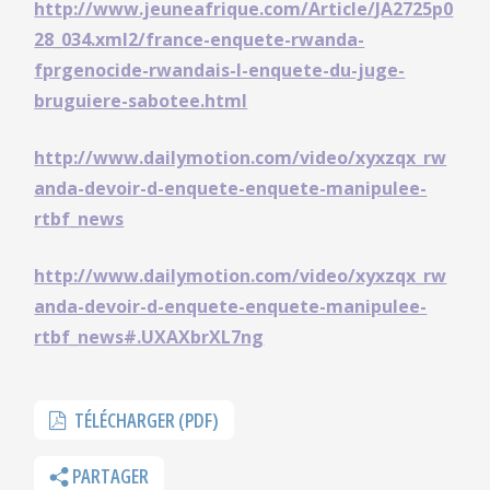
http://www.jeuneafrique.com/Article/JA2725p0
28_034.xml2/france-enquete-rwanda-
fprgenocide-rwandais-l-enquete-du-juge-
bruguiere-sabotee.html
http://www.dailymotion.com/video/xyxzqx_rw
anda-devoir-d-enquete-enquete-manipulee-
rtbf_news
http://www.dailymotion.com/video/xyxzqx_rw
anda-devoir-d-enquete-enquete-manipulee-
rtbf_news#.UXAXbrXL7ng
TÉLÉCHARGER (PDF)
PARTAGER