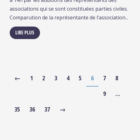
à 14h par les auditions des représentants des
associations qui se sont constituées parties civiles.
Comparution de la représentante de l’association...
LIRE PLUS
←
1
2
3
4
5
6
7
8
9
…
35
36
37
→