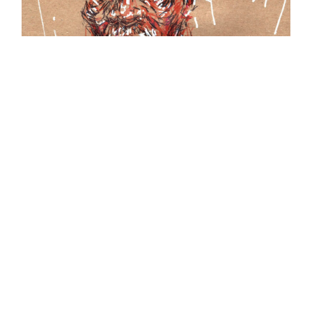
Dernier compte-rendu de
l'audience de la 28ème
journée du procès et VERDICT
17 JUILLET 2026
Ibuka France retranscrit les derniers mots de
l'accusé avant délibération du jury de ce
vendredi 17 juillet...