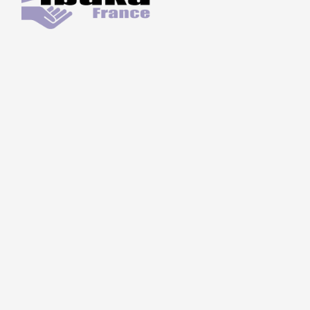
L’ASSOCIATION
LE GÉNOCIDE DES TUTSI
NOS ACTIONS
RESSOURCES
TÉMOIGNAGES DES RESCAPÉS
TRANSMISSION DE LA MÉMOIRE EN MILIEU SCOLAIRE
NOS ACTUALITÉS
ADHÉRER / FAIRE UN DON
NOUS SUIVRE :
IBUKA FRANCE
42, rue du Moulin de la Pointe
75013 Paris
contact@ibuka-france.org