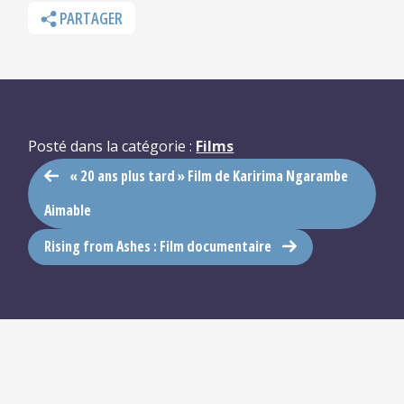
PARTAGER
Posté dans la catégorie :
Films
« 20 ans plus tard » Film de Karirima Ngarambe
Aimable
Rising from Ashes : Film documentaire