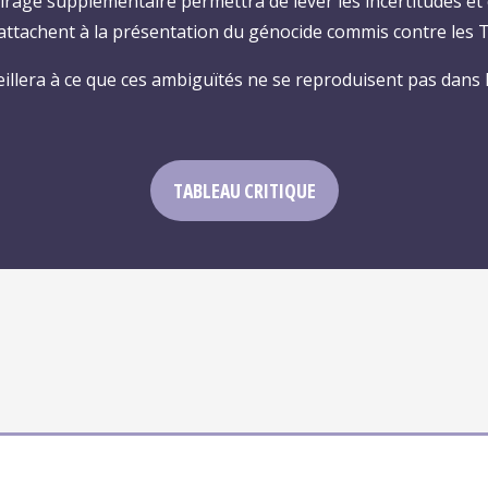
irage supplémentaire permettra de lever les incertitudes et
ttachent à la présentation du génocide commis contre les 
veillera à ce que ces ambiguïtés ne se reproduisent pas dans
TABLEAU CRITIQUE