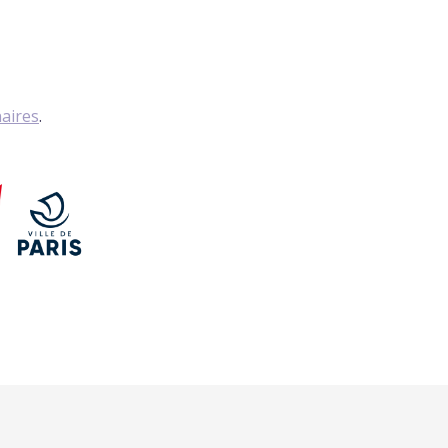
naires
.