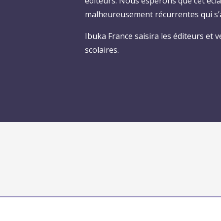
éditeurs. Nous espérons que cet écla
malheureusement récurrentes qui s’a
Ibuka France saisira les éditeurs et 
scolaires.