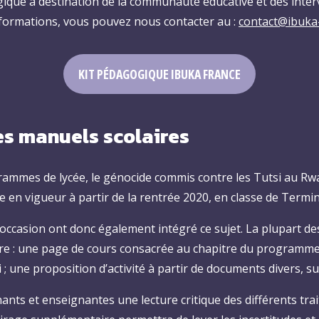
gique à destination de la communauté éducative et des inte
nformations, vous pouvez nous contacter au
:
contact@ibuka
KIT PÉDAGOGIQUE IBUKA FRANCE
des manuels scolaires
rammes de lycée, le génocide commis contre les Tutsi au Rwa
en vigueur à partir de la rentrée 2020, en classe de Termin
 occasion ont donc également intégré ce sujet. La plupart de
re : une page de cours consacrée au chapitre du programme 
 ; une proposition d’activité à partir de documents divers, 
nts et enseignantes une lecture critique des différents trai