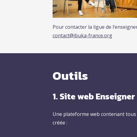
Pour contacter la ligue de l’enseign
contact@ibuka-france.org
Outils
1. Site web Enseigne
Une plateforme web contenant tous le
créée :