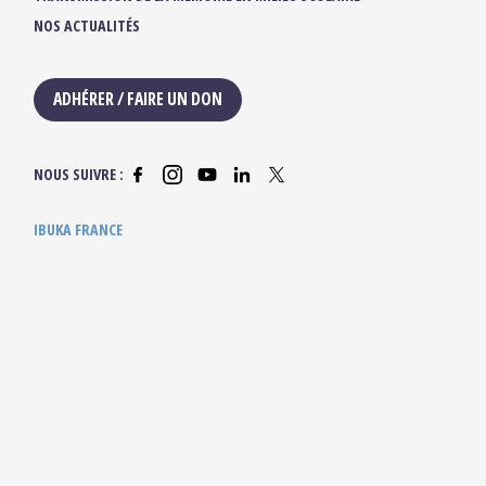
NOS ACTUALITÉS
ADHÉRER / FAIRE UN DON
NOUS SUIVRE :
IBUKA FRANCE
42, rue du Moulin de la Pointe
75013 Paris
contact@ibuka-france.org
HORAIRES D’OUVERTURE
Lundi au Vendredi
9h/12h30 – 13h30/18h
Ibuka © 2025 —
Mentions légales
— Crédits site :
Etienne