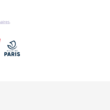
naires
.
IBUKA FRANCE
 DON