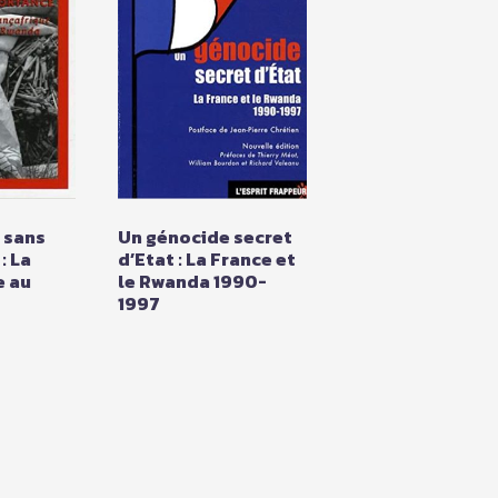
 sans
Un génocide secret
: La
d’Etat : La France et
e au
le Rwanda 1990-
1997