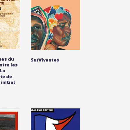
ines du
SurVivantes
ntre les
 La
ie de
initial