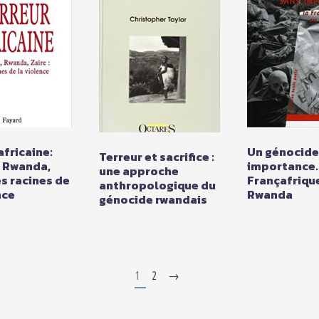
africaine:
Un génocide
Terreur et sacrifice :
, Rwanda,
importance. 
une approche
es racines de
Françafriqu
anthropologique du
nce
Rwanda
génocide rwandais
1
2
→