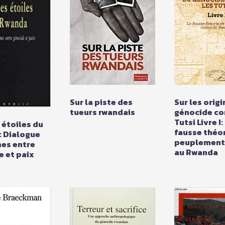
Sur la piste des
Sur les orig
tueurs rwandais
génocide co
Tutsi Livre I:
 étoiles du
fausse théor
: Dialogue
peuplement 
es entre
au Rwanda
 et paix