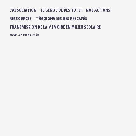
L’ASSOCIATION
LE GÉNOCIDE DES TUTSI
NOS ACTIONS
RESSOURCES
TÉMOIGNAGES DES RESCAPÉS
TRANSMISSION DE LA MÉMOIRE EN MILIEU SCOLAIRE
NOS ACTUALITÉS
ADHÉRER / FAIRE UN DON
NOUS SUIVRE :
IBUKA FRANCE
42, rue du Moulin de la Pointe
75013 Paris
contact@ibuka-france.org
HORAIRES D’OUVERTURE