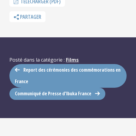
TÉLÉCHARGER (PDF)
PARTAGER
Posté dans la catégorie :
Films
Report des cérémonies des commémorations en
France
Communiqué de Presse d'Ibuka France