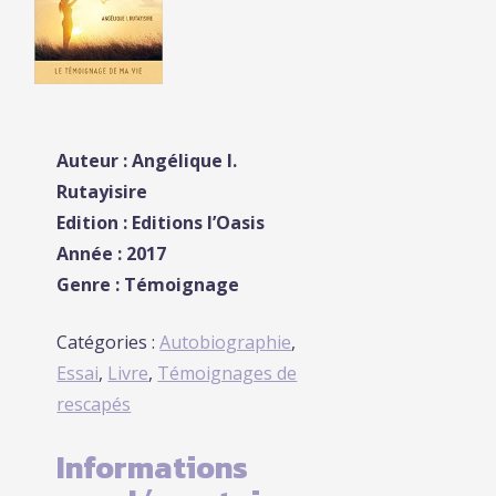
Auteur :
Angélique I.
Rutayisire
Edition :
Editions l’Oasis
Année : 2017
Genre : Témoignage
Catégories :
Autobiographie
,
Essai
,
Livre
,
Témoignages de
rescapés
Informations