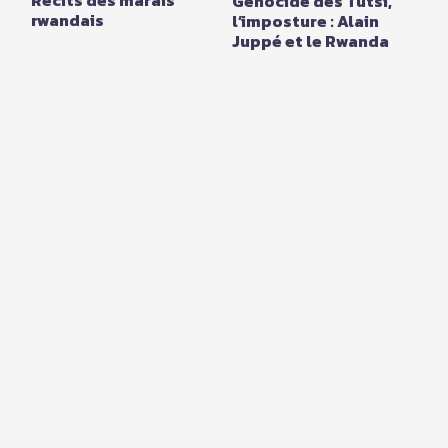
Récits des marais
Génocide des Tutsi,
rwandais
l’imposture : Alain
Juppé et le Rwanda