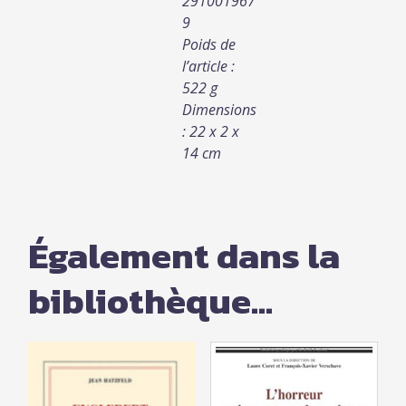
291001967
9
Poids de
l’article :
522 g
Dimensions
: 22 x 2 x
14 cm
Également dans la
bibliothèque...