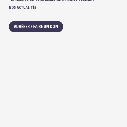
NOS ACTUALITÉS
ADHÉRER / FAIRE UN DON
NOUS SUIVRE :
IBUKA FRANCE
42, rue du Moulin de la Pointe
75013 Paris
contact@ibuka-france.org
HORAIRES D’OUVERTURE
Lundi au Vendredi
9h/12h30 – 13h30/18h
Ibuka © 2025 —
Mentions légales
— Crédits site :
Etienne