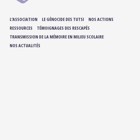
L’ASSOCIATION
LE GÉNOCIDE DES TUTSI
NOS ACTIONS
RESSOURCES
TÉMOIGNAGES DES RESCAPÉS
TRANSMISSION DE LA MÉMOIRE EN MILIEU SCOLAIRE
NOS ACTUALITÉS
ADHÉRER / FAIRE UN DON
NOUS SUIVRE :
IBUKA FRANCE
42, rue du Moulin de la Pointe
75013 Paris
contact@ibuka-france.org