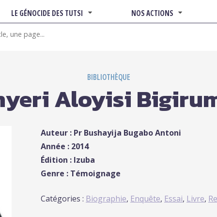
LE GÉNOCIDE DES TUTSI
NOS ACTIONS
BIBLIOTHÈQUE
yeri Aloyisi Bigir
Auteur : Pr Bushayija Bugabo Antoni
Année : 2014
Édition : Izuba
Genre : Témoignage
Catégories :
Biographie
,
Enquête
,
Essai
,
Livre
,
Re