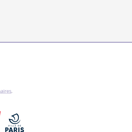
naires
.