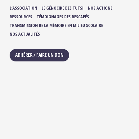
L’ASSOCIATION
LE GÉNOCIDE DES TUTSI
NOS ACTIONS
RESSOURCES
TÉMOIGNAGES DES RESCAPÉS
TRANSMISSION DE LA MÉMOIRE EN MILIEU SCOLAIRE
NOS ACTUALITÉS
ADHÉRER / FAIRE UN DON
NOUS SUIVRE :
IBUKA FRANCE
42, rue du Moulin de la Pointe
75013 Paris
contact@ibuka-france.org
HORAIRES D’OUVERTURE
Lundi au Vendredi