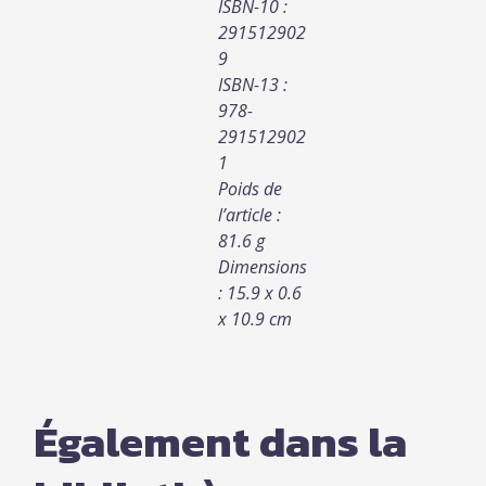
ISBN-10 :
291512902
9
ISBN-13 :
978-
291512902
1
Poids de
l’article :
81.6 g
Dimensions
: 15.9 x 0.6
x 10.9 cm
Également dans la