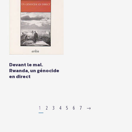
Devant le mal.
Rwanda, un génocide
en direct
1
2
3
4
5
6
7
→