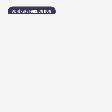
ADHÉRER / FAIRE UN DON
NOUS SUIVRE :
IBUKA FRANCE
42, rue du Moulin de la Pointe
75013 Paris
contact@ibuka-france.org
HORAIRES D’OUVERTURE
Lundi au Vendredi
9h/12h30 – 13h30/18h
Ibuka © 2025 —
Mentions légales
— Crédits site :
Etienne
Delcambre
— Graphisme :
Juline Labriet