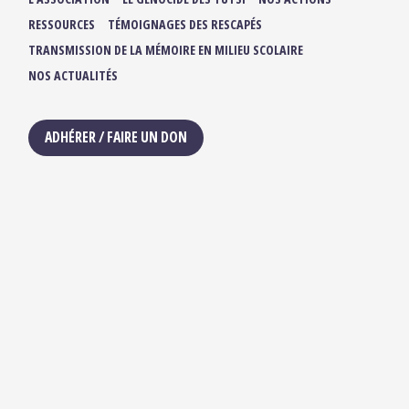
RESSOURCES
TÉMOIGNAGES DES RESCAPÉS
TRANSMISSION DE LA MÉMOIRE EN MILIEU SCOLAIRE
NOS ACTUALITÉS
ADHÉRER / FAIRE UN DON
NOUS SUIVRE :
IBUKA FRANCE
42, rue du Moulin de la Pointe
75013 Paris
contact@ibuka-france.org
HORAIRES D’OUVERTURE
Lundi au Vendredi
9h/12h30 – 13h30/18h