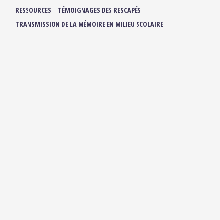
RESSOURCES
TÉMOIGNAGES DES RESCAPÉS
TRANSMISSION DE LA MÉMOIRE EN MILIEU SCOLAIRE
NOS ACTUALITÉS
ADHÉRER / FAIRE UN DON
NOUS SUIVRE :
IBUKA FRANCE
42, rue du Moulin de la Pointe
75013 Paris
contact@ibuka-france.org
HORAIRES D’OUVERTURE
Lundi au Vendredi
9h/12h30 – 13h30/18h