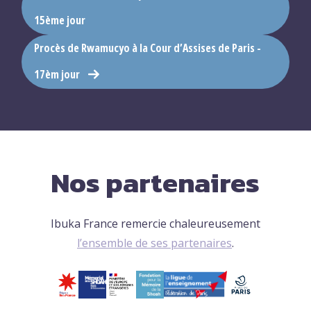
15ème jour
Procès de Rwamucyo à la Cour d’Assises de Paris -
17èm jour
Nos partenaires
Ibuka France remercie chaleureusement
l’ensemble de ses partenaires
.