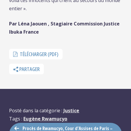
voilà ces innocents qui crient au secours du monde
entier ».
Par Léna Jaouen ,
Stagiaire Commission Justice
Ibuka France
TÉLÉCHARGER (PDF)
PARTAGER
Posté dans la catégorie :
Justice
Tags :
Eugène Rwamucyo
Procès de Rwamucyo, Cour d’Assises de Paris –