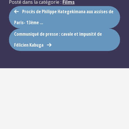
Posté dans la catégorie :
Films
Procès de Philippe Hategekimana aux assises de
Paris- 13ème ...
Communiqué de presse : cavale et impunité de
Félicien Kabuga