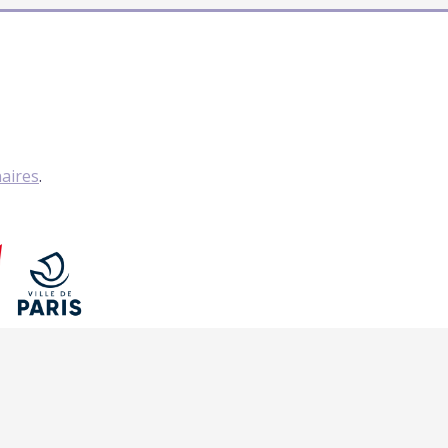
naires
.