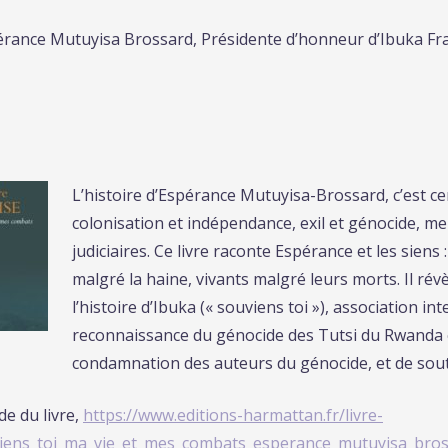
pérance Mutuyisa Brossard, Présidente d’honneur d’Ibuka Fran
L’histoire d’Espérance Mutuyisa-Brossard, c’est ce
colonisation et indépendance, exil et génocide, m
judiciaires. Ce livre raconte Espérance et les siens
malgré la haine, vivants malgré leurs morts. Il rév
l’histoire d’Ibuka (« souviens toi »), association in
reconnaissance du génocide des Tutsi du Rwanda e
condamnation des auteurs du génocide, et de sout
e du livre,
https://www.editions-harmattan.fr/livre-
iens_toi_ma_vie_et_mes_combats_esperance_mutuyisa_bro