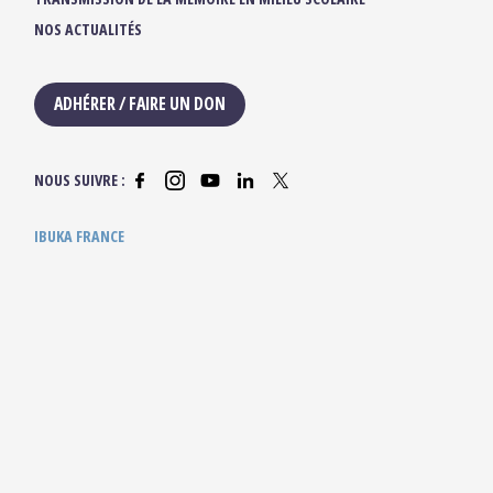
NOS ACTUALITÉS
ADHÉRER / FAIRE UN DON
NOUS SUIVRE :
IBUKA FRANCE
42, rue du Moulin de la Pointe
75013 Paris
contact@ibuka-france.org
HORAIRES D’OUVERTURE
Lundi au Vendredi
9h/12h30 – 13h30/18h
Ibuka © 2025 —
Mentions légales
— Crédits site :
Etienne