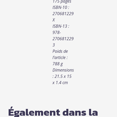
175 pages
ISBN-10 :
270681229
X
ISBN-13 :
978-
270681229
3
Poids de
l’article :
788 g
Dimensions
: 21.5 x 15
x 1.4 cm
Également dans la