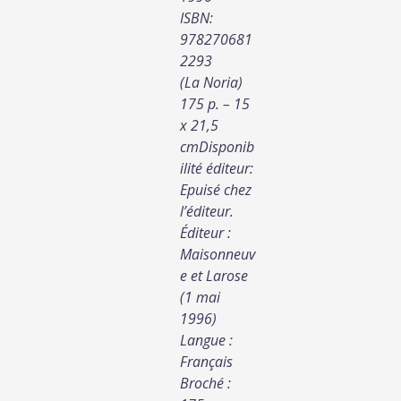
ISBN:
978270681
2293
(La Noria)
175 p. – 15
x 21,5
cmDisponib
ilité éditeur:
Epuisé chez
l’éditeur.
Éditeur :
Maisonneuv
e et Larose
(1 mai
1996)
Langue :
Français
Broché :