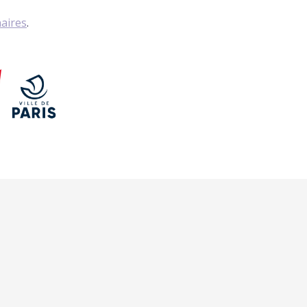
naires
.
IBUKA FRANCE
 DON
42, rue du Moulin de la Pointe
75013 Paris