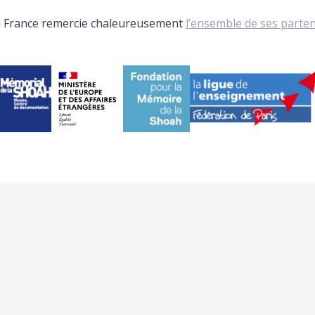
 France remercie chaleureusement
l’ensemble de ses parte
TRANSMISSION DE LA
ADHÉRER / FAIRE UN
MÉMOIRE EN MILIEU
SI
SCOLAIRE
NOUS SUIVRE :
NOS ACTUALITÉS